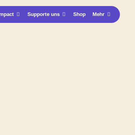
n Support
Öffne Unser Impact
Öffne Supporte uns
Öffne Meh
Impact
Supporte uns
Shop
Mehr