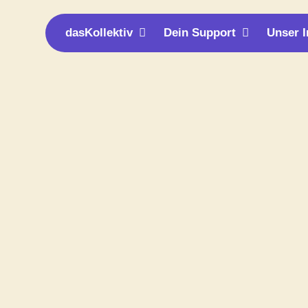
Öffne dasKollektiv
Öffne Dei
dasKollektiv
Dein Support
Unser 