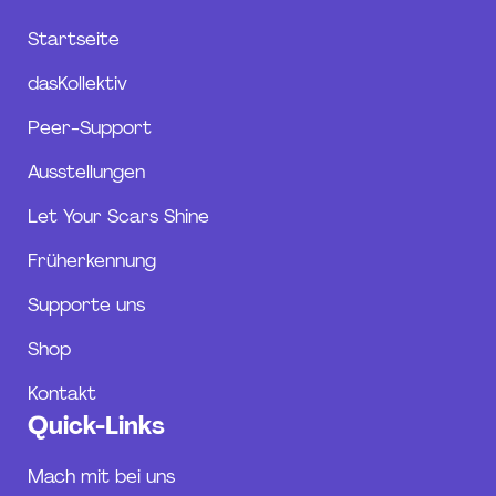
t
k
e
Startseite
a
e
b
g
d
o
dasKollektiv
r
i
o
Peer-Support
a
n
k
m
Ausstellungen
Let Your Scars Shine
Früherkennung
Supporte uns
Shop
Kontakt
Quick-Links
Mach mit bei uns