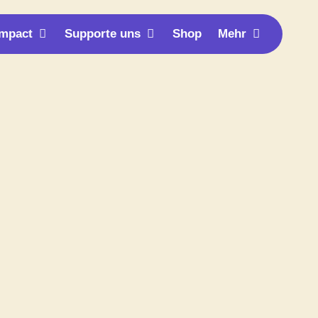
n Support
Öffne Unser Impact
Öffne Supporte uns
Öffne Meh
Impact
Supporte uns
Shop
Mehr