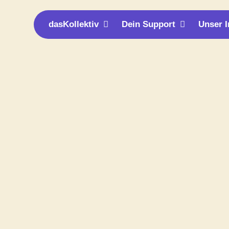
Öffne dasKollektiv
Öffne Dei
dasKollektiv
Dein Support
Unser 