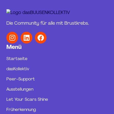
Die Community für alle mit Brustkrebs.
I
L
F
n
i
a
Menü
s
n
c
t
k
e
Startseite
a
e
b
g
d
o
dasKollektiv
r
i
o
Peer-Support
a
n
k
m
Ausstellungen
Let Your Scars Shine
Früherkennung