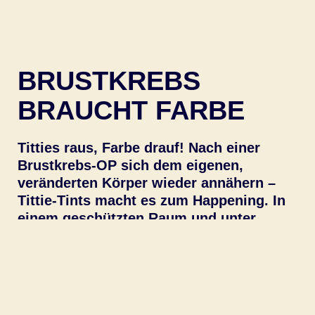
BRUSTKREBS
BRAUCHT FARBE
Titties raus, Farbe drauf! Nach einer
Brustkrebs-OP sich dem eigenen,
veränderten Körper wieder annähern –
Tittie-Tints macht es zum Happening. In
einem geschützten Raum und unter
Frauen, die ihre Narben tragen.
Inspiriert von den berühmten Anthropometrien von
Yves Klein wird der Körper zum lebenden Pinsel.
Ohne Anspruch auf Perfektion, aber mit einem